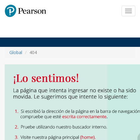
Pearson
Toggl
navig
Global
404