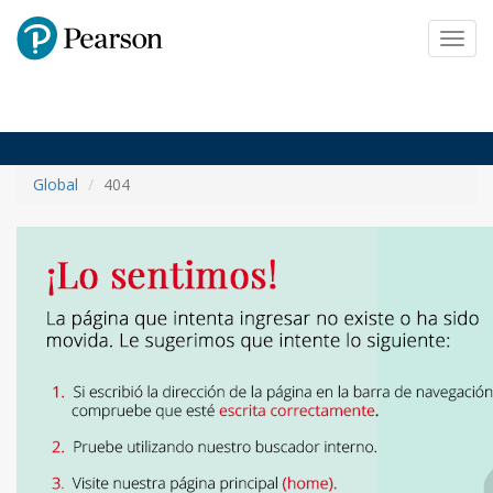
Pearson
Toggl
navig
Global
404