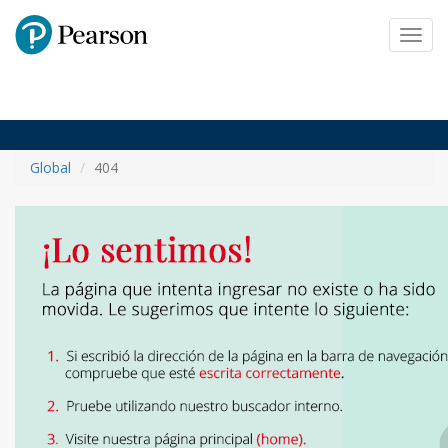
Pearson
Toggl
navig
Global
404