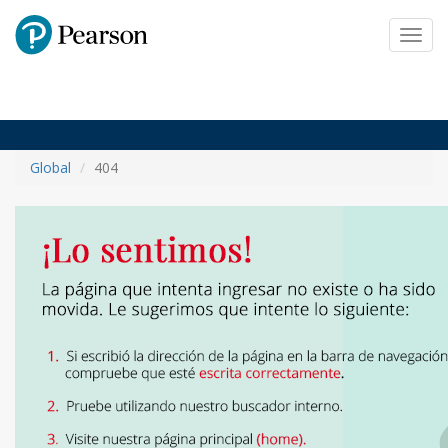
Pearson
Toggl
navig
Global
404