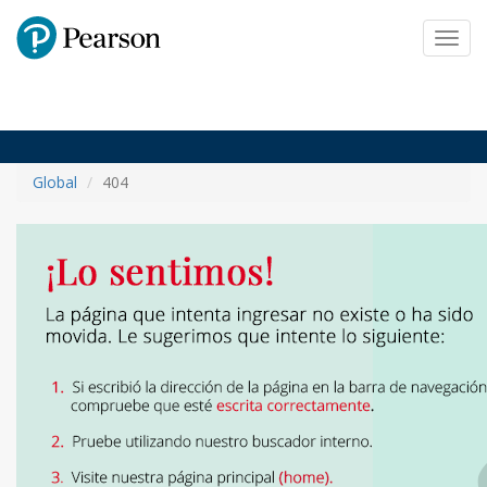
Pearson
Toggl
navig
Global
404