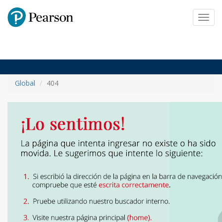
Pearson
Toggl
navig
Global
404