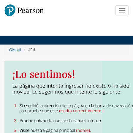
Pearson
Toggl
navig
Global
404