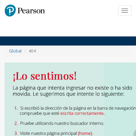
Pearson
Toggl
navig
Global
404