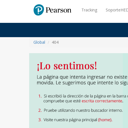
Pearson
Tracking
SoporteHED
Global
404