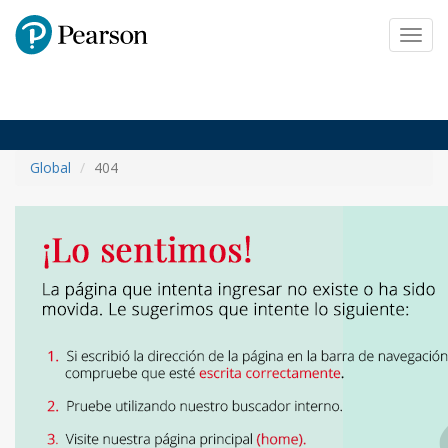
Pearson
Toggl
navig
Global
404