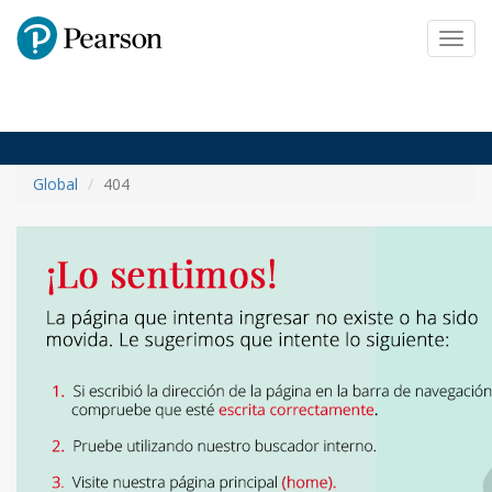
Pearson
Toggl
navig
Global
404