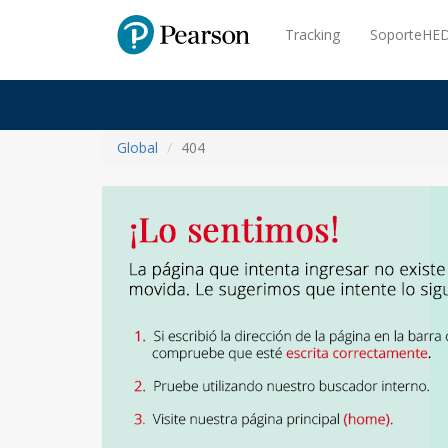
Pearson
Tracking
SoporteHED
Global
404