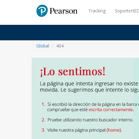
Pearson
Tracking
SoporteHED
Global
404