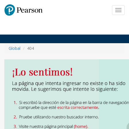
Pearson
Toggl
navig
Global
404