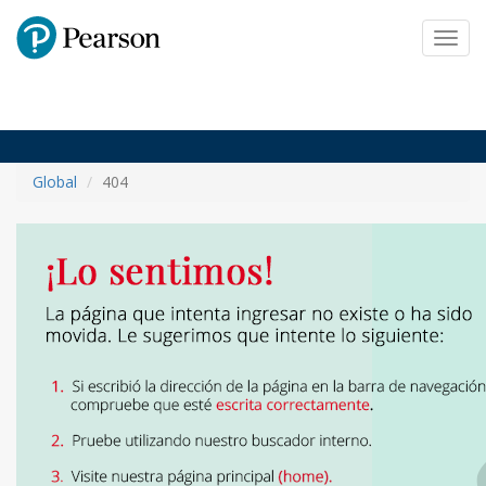
Pearson
Toggl
navig
Global
404