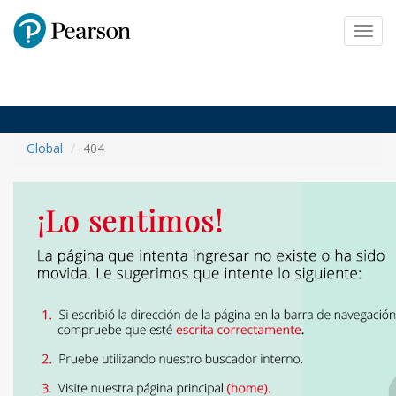
Pearson
Toggl
navig
Global
404