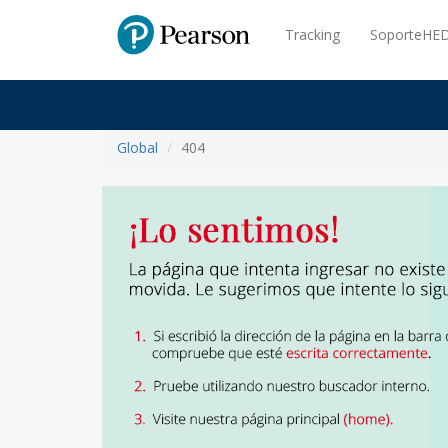
Pearson
Tracking
SoporteHED
Global
404