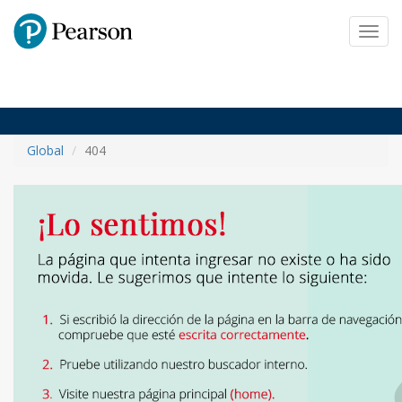
Pearson
Toggl
navig
Global
404