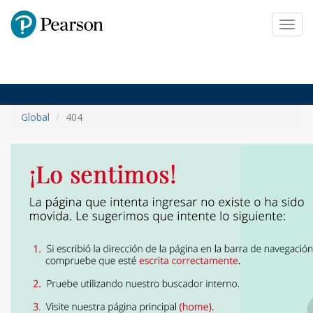
Pearson
Toggl
navig
Global
404