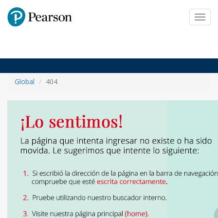
Pearson
Toggl
navig
Global
404