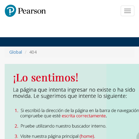
Pearson
Toggl
navig
Global
404