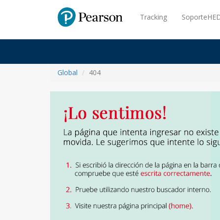
Pearson
Tracking
SoporteHED
Global
404