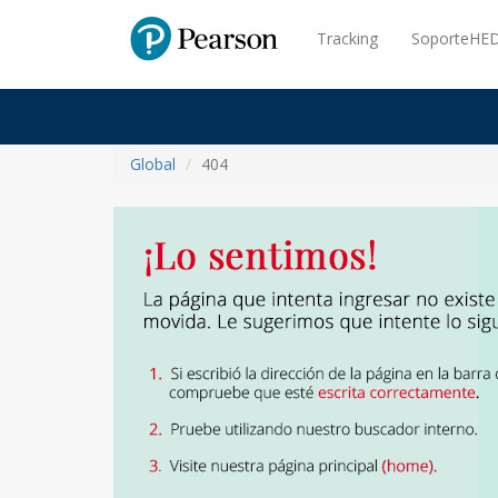
Pearson
Tracking
SoporteHED
Global
404