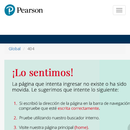
Pearson
Toggl
navig
Global
404