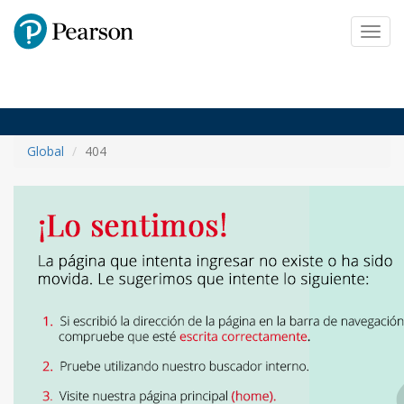
Pearson
Toggl
navig
Global
404