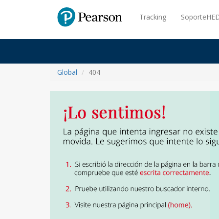
Pearson
Tracking
SoporteHED
Global
404