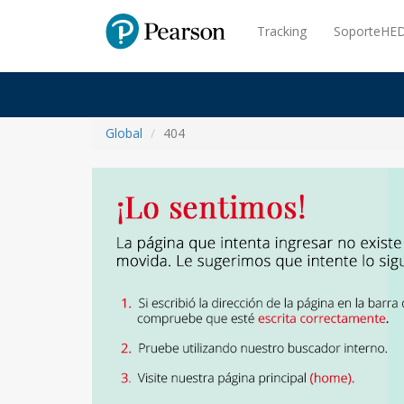
Pearson
Tracking
SoporteHED
Global
404