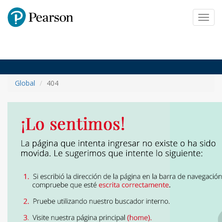
Pearson
Toggl
navig
Global
404