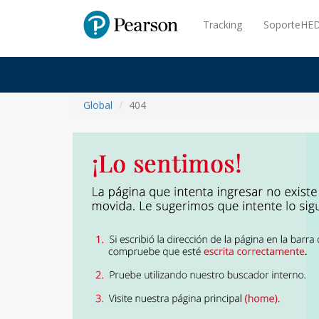
Pearson
Tracking
SoporteHED
Global
404