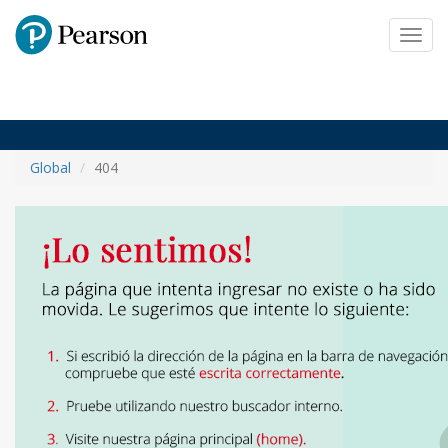
Pearson
Toggl
navig
Global
404