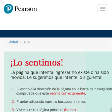
Pearson
Toggl
navig
Global
404