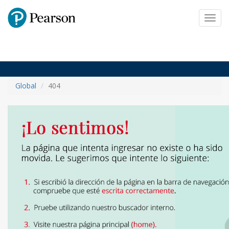
Pearson
Toggl
navig
Global
404