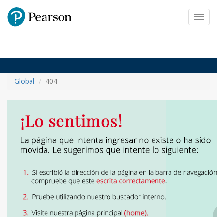
Pearson
Toggl
navig
Global
404