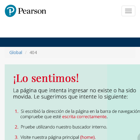
Pearson
Toggl
navig
Global
404