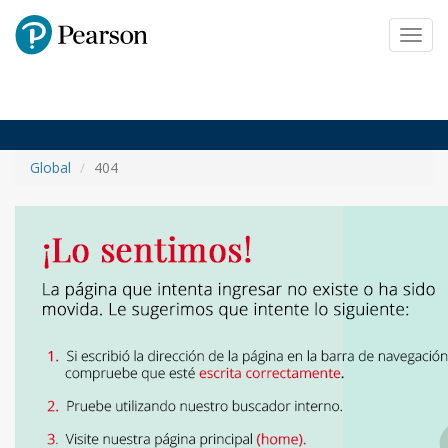
Pearson
Toggl
navig
Global
404