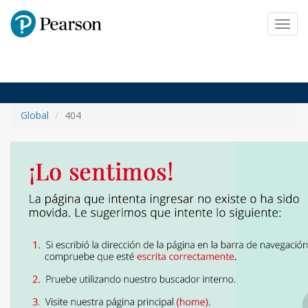
Pearson
Toggl
navig
Global
404