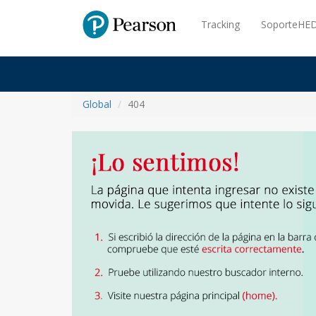
Pearson
Tracking
SoporteHED
Global
404