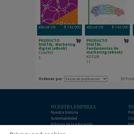
eBook Vst
$ 143.000
eBook Vst
$ 143.000
PRODUCTO
PRODUCTO
DIGITAL: Marketing
DIGITAL:
digital (eBook)
Fundamentos de
marketing (eBook)
CHAFFEY
KOTLER
5
11
:
Ordenar por
35 Prod
NUESTRA EMPRESA
NU
Nuestra historia
Pol
Sustentabilidad
Cód
El futuro de la educación
Pol
Eficacia
Cód