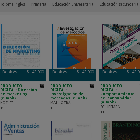
 Idioma Inglés
Primaria
Educación universitaria
Educación secundaria
eBook Vst
$ 143.000
eBook Vst
$ 143.000
eBook Vst
$ 143.
PRODUCTO
PRODUCTO
PRODUCTO
DIGITAL: Dirección
DIGITAL:
DIGITAL:
de marketing
Investigación de
Comportamiento
(eBook)
mercados (eBook)
del consumidor
(eBook)
KOTLER
MALHOTRA
SCHIFFMAN
15
1
11