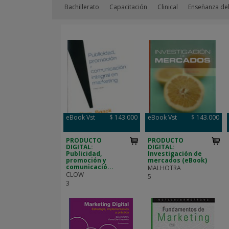
Bachillerato
Capacitación
Clinical
Enseñanza del
eBook Vst
$ 143.000
eBook Vst
$ 143.000
PRODUCTO
PRODUCTO
DIGITAL:
DIGITAL:
Publicidad,
Investigación de
promoción y
mercados (eBook)
comunicació...
MALHOTRA
CLOW
5
3