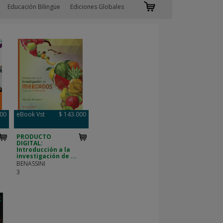
Educación Bilingüe
Ediciones Globales
000
eBook Vst
$ 143.000
PRODUCTO
DIGITAL:
Introducción a la
investigación de ...
BENASSINI
3