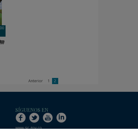
000
Anterior
1
2
SÍGUENOS EN
www.sic.gov.co