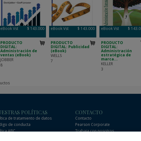
eBook Vst
$ 143.000
eBook Vst
$ 143.000
eBook Vst
$ 143.
PRODUCTO
PRODUCTO
PRODUCTO
DIGITAL:
DIGITAL: Publicidad
DIGITAL:
Administración de
(eBook)
Administración
ventas (eBook)
estratégica de
WELLS
marca...
JOBBER
7
KELLER
8
3
uctos
ESTRAS POLÍTICAS
CONTACTO
ítica de tratamiento de datos
Contacto
igo de conducta
Pearson Corporate
ítica ABC
Trabaja con nosotros
igo de conducta de socios
Preguntas frecuentes