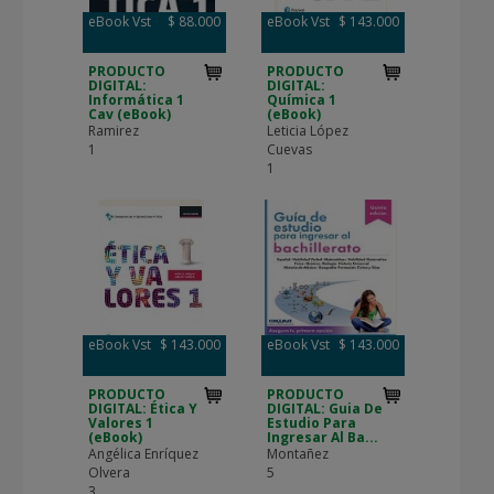
eBook Vst
$ 88.000
eBook Vst
$ 143.000
PRODUCTO
PRODUCTO
DIGITAL:
DIGITAL:
Informática 1
Química 1
Cav (eBook)
(eBook)
Ramirez
Leticia López
1
Cuevas
1
eBook Vst
$ 143.000
eBook Vst
$ 143.000
PRODUCTO
PRODUCTO
DIGITAL: Ética Y
DIGITAL: Guia De
Valores 1
Estudio Para
(eBook)
Ingresar Al Ba...
Angélica Enríquez
Montañez
Olvera
5
3