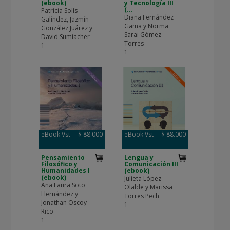
(ebook)
y Tecnología III
(...
Patricia Solís
Diana Fernández
Galíndez, Jazmín
Gama y Norma
González Juárez y
Sarai Gómez
David Sumiacher
Torres
1
1
eBook Vst
$ 88.000
eBook Vst
$ 88.000
Pensamiento
Lengua y
Filosófico y
Comunicación III
Humanidades I
(ebook)
(ebook)
Julieta López
Ana Laura Soto
Olalde y Marissa
Hernández y
Torres Pech
Jonathan Oscoy
1
Rico
1