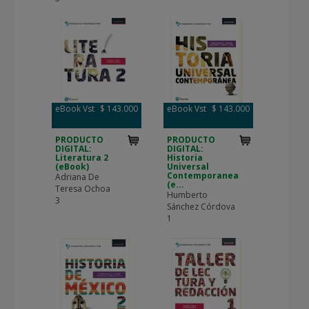
eBook Vst
$ 143.000
eBook Vst
$ 143.000
PRODUCTO
PRODUCTO
DIGITAL:
DIGITAL:
Literatura 2
Historia
(eBook)
Universal
Contemporanea
Adriana De
(e...
Teresa Ochoa
Humberto
3
Sánchez Córdova
1