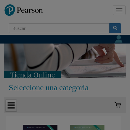
Pearson
Toggl
navig
Tienda Online
Seleccione una categoría