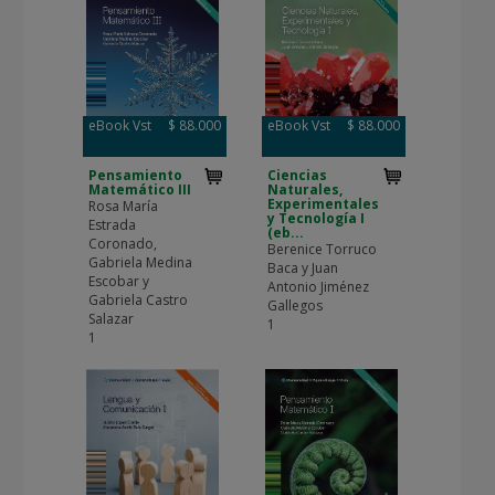
eBook Vst
$ 88.000
eBook Vst
$ 88.000
Pensamiento
Ciencias
Matemático III
Naturales,
Experimentales
Rosa María
y Tecnología I
Estrada
(eb...
Coronado,
Berenice Torruco
Gabriela Medina
Baca y Juan
Escobar y
Antonio Jiménez
Gabriela Castro
Gallegos
Salazar
1
1