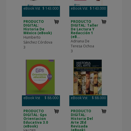
eBook Vst
$ 143.000
eBook Vst
$ 143.000
PRODUCTO
PRODUCTO
DIGITAL:
DIGITAL: Taller
Historia De
De Lectura Y
México (eBook)
Redacción 1
(eB...
Humberto
Adriana De
Sánchez Córdova
Teresa Ochoa
3
3
eBook Vst
$ 88.000
eBook Vst
$ 88.000
PRODUCTO
PRODUCTO
DIGITAL: Gps
DIGITAL:
Orientacion
Historia Del
Educativa 3.0
Arte 2Ed
(eBook)
Revisada
(eBook)
VALDES