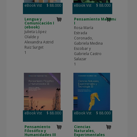
eBook Vst
$ 88.000
eBook Vst
$ 88.000
Lengua y
Pensamiento Matemático
Comunicación I
I
(ebook)
Rosa María
Julieta López
Estrada
Olalde y
Coronado,
Alexandra Astrid
Gabriela Medina
Ruiz Surget
Escobar y
1
Gabriela Castro
Salazar
1
eBook Vst
$ 88.000
eBook Vst
$ 88.000
Pensamiento
Ciencias
Filosófico y
Naturales,
Humanidades III
Experimentales