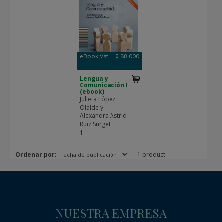
eBook Vst
$ 88.000
Lengua y
Comunicación I
(ebook)
Julieta López
Olalde y
Alexandra Astrid
Ruiz Surget
1
:
Ordenar por
1 product
NUESTRA EMPRESA