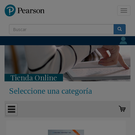
Pearson
Toggl
navig
Tienda Online
Seleccione una categoría