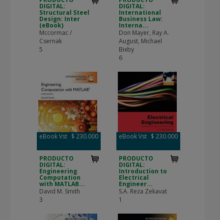
DIGITAL:
DIGITAL:
Structural Steel
International
Design: Inter
Business Law:
(eBook)
Interna...
Mccormac /
Don Mayer, Ray A.
Csernak
August, Michael
5
Bixby
6
eBook Vst
$ 230.000
eBook Vst
$ 230.000
PRODUCTO
PRODUCTO
DIGITAL:
DIGITAL:
Engineering
Introduction to
Computation
Electrical
with MATLAB...
Engineer...
David M. Smith
S.A. Reza Zekavat
3
1