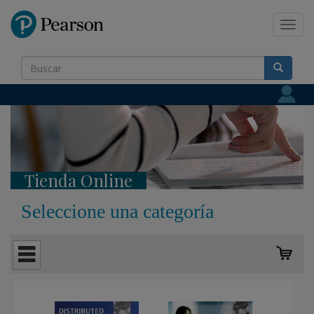
Pearson
Toggl
navig
Tienda Online
Seleccione una categoría