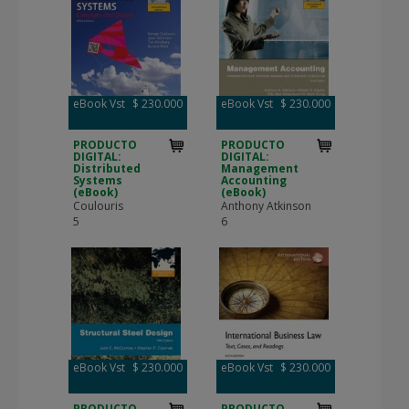
eBook Vst
$ 230.000
eBook Vst
$ 230.000
PRODUCTO
PRODUCTO
DIGITAL:
DIGITAL:
Distributed
Management
Systems
Accounting
(eBook)
(eBook)
Coulouris
Anthony Atkinson
5
6
eBook Vst
$ 230.000
eBook Vst
$ 230.000
PRODUCTO
PRODUCTO