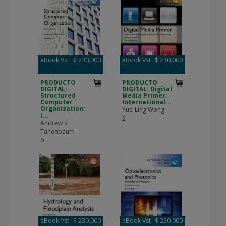
eBook Vst
$ 230.000
eBook Vst
$ 230.000
PRODUCTO
PRODUCTO
DIGITAL:
DIGITAL: Digital
Structured
Media Primer:
Computer
International...
Organization:
Yue-Ling Wong
I...
2
Andrew S.
Tanenbaum
6
eBook Vst
$ 230.000
eBook Vst
$ 230.000