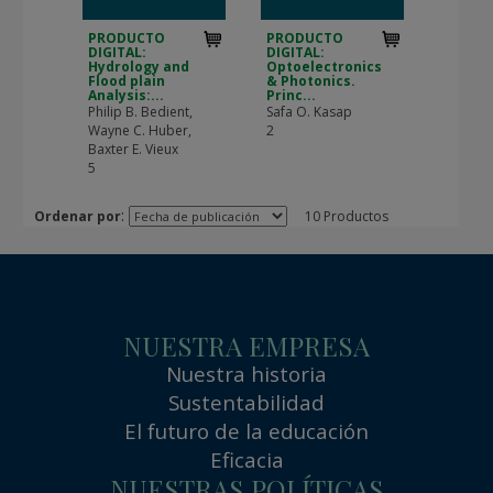
PRODUCTO
PRODUCTO
DIGITAL:
DIGITAL:
Hydrology and
Optoelectronics
Flood plain
& Photonics.
Analysis:...
Princ...
Philip B. Bedient,
Safa O. Kasap
Wayne C. Huber,
2
Baxter E. Vieux
5
:
Ordenar por
10 Productos
NUESTRA EMPRESA
Nuestra historia
Sustentabilidad
El futuro de la educación
Eficacia
NUESTRAS POLÍTICAS