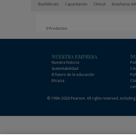
Bachillerato
Capacitación
Clinical
Enseñanza del
0 Productos
NUESTRA EMPRESA
NU
Nuestra historia
Pol
Sustentabilidad
Cód
El futuro de la educación
Pol
Eficacia
Cód
com
© 1996–2026 Pearson. All rights reserved, including t