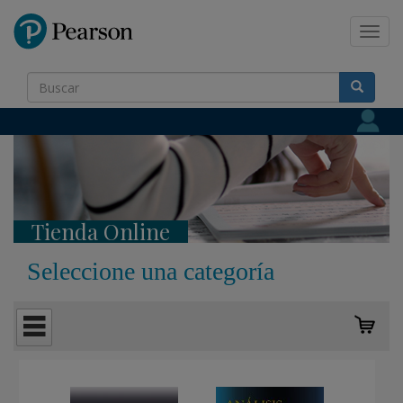
Pearson
Toggl
navig
Tienda Online
Seleccione una categoría