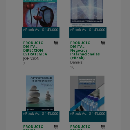
eBook Vst
$ 143.000
eBook Vst
$ 143.000
PRODUCTO
PRODUCTO
DIGITAL:
DIGITAL:
DIRECCION
Negocios
ESTRATEGICA
Internacionales
(eBook)
JOHNSON
Daniels
7
16
eBook Vst
$ 143.000
eBook Vst
$ 143.000
PRODUCTO
PRODUCTO