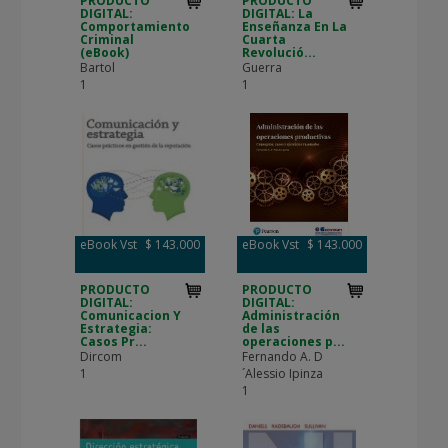
PRODUCTO
PRODUCTO
DIGITAL:
DIGITAL: La
Comportamiento
Enseñanza En La
Criminal
Cuarta
(eBook)
Revolució...
Bartol
Guerra
1
1
eBook Vst
$ 143.000
eBook Vst
$ 143.000
PRODUCTO
PRODUCTO
DIGITAL:
DIGITAL:
Comunicacion Y
Administración
Estrategia:
de las
Casos Pr...
operaciones p...
Dircom
Fernando A. D
1
´Alessio Ipinza
1