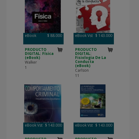
eBook
$ 88.000
eBook Vst
$ 143.000
PRODUCTO
PRODUCTO
DIGITAL: Física
DIGITAL:
(eBook)
Fisiologia De La
Conducta
Walker
(eBook)
1
Carlson
11
eBook Vst
$ 143.000
eBook Vst
$ 143.000