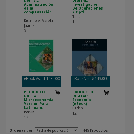
DIGITAL:
DIGITAL:
Administración
Investigación
de la
De Operaciones
compensación.
Y Opti...
...
Taha
Ricardo A. Varela
1
Juárez
3
eBook Vst
$ 143.000
eBook Vst
$ 143.000
PRODUCTO
PRODUCTO
DIGITAL:
DIGITAL:
Microeconomía
Economía
Versión Para
(eBook)
Latinoam...
Parkin
Parkin
12
12
:
Ordenar por
449 Productos