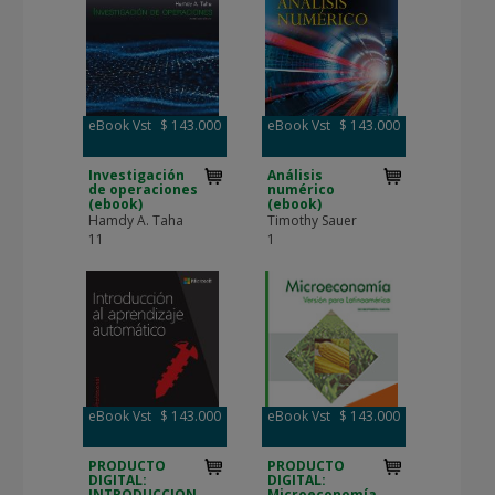
eBook Vst
$ 143.000
eBook Vst
$ 143.000
Investigación
Análisis
de operaciones
numérico
(ebook)
(ebook)
Hamdy A. Taha
Timothy Sauer
11
1
eBook Vst
$ 143.000
eBook Vst
$ 143.000
PRODUCTO
PRODUCTO
DIGITAL:
DIGITAL:
INTRODUCCION
Microeconomía