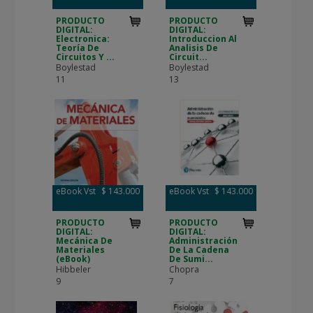
PRODUCTO
PRODUCTO
DIGITAL:
DIGITAL:
Electronica:
Introduccion Al
Teoría De
Analisis De
Circuitos Y ...
Circuit...
Boylestad
Boylestad
11
13
eBook Vst
$ 143.000
eBook Vst
$ 143.000
PRODUCTO
PRODUCTO
DIGITAL:
DIGITAL:
Mecánica De
Administración
Materiales
De La Cadena
(eBook)
De Sumi...
Hibbeler
Chopra
9
7