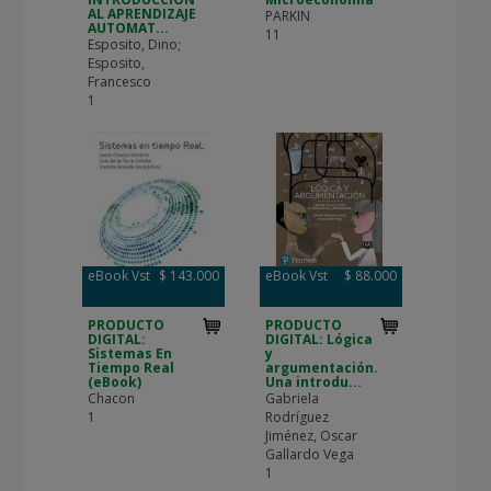
AL APRENDIZAJE
PARKIN
AUTOMAT...
11
Esposito, Dino;
Esposito,
Francesco
1
eBook Vst
$ 143.000
eBook Vst
$ 88.000
PRODUCTO
PRODUCTO
DIGITAL:
DIGITAL: Lógica
Sistemas En
y
Tiempo Real
argumentación.
(eBook)
Una introdu...
Chacon
Gabriela
1
Rodríguez
Jiménez, Oscar
Gallardo Vega
1