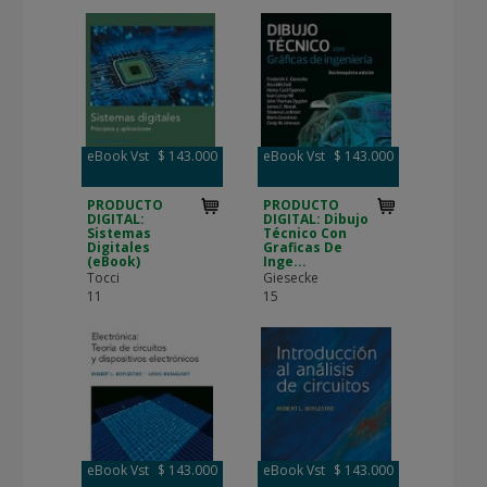
eBook Vst
$ 143.000
eBook Vst
$ 143.000
PRODUCTO
PRODUCTO
DIGITAL:
DIGITAL: Dibujo
Sistemas
Técnico Con
Digitales
Graficas De
(eBook)
Inge...
Tocci
Giesecke
11
15
eBook Vst
$ 143.000
eBook Vst
$ 143.000