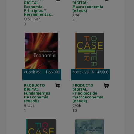
DIGITAL:
DIGITAL:
Economía.
Macroeconomía
Principios Y
(eBook)
Herramientas...
Abel
O Sullivan
4
3
eBook Vst
$ 88.000
eBook Vst
$ 143.000
PRODUCTO
PRODUCTO
DIGITAL:
DIGITAL:
Fundamentos
Principios de
De Economía
macroeconomía
(eBook)
(eBook)
Graue
CASE
1
10