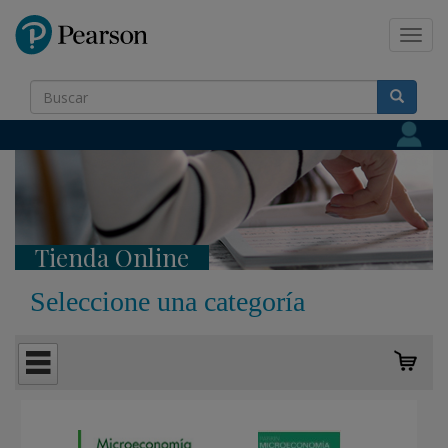
Pearson
Toggl
navig
Tienda Online
Seleccione una categoría