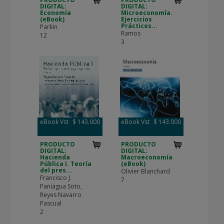
DIGITAL:
DIGITAL:
Economía
Microeconomía.
(eBook)
Ejercicios
Prácticos...
Parkin
Ramos
12
3
eBook Vst
$ 143.000
eBook Vst
$ 143.000
PRODUCTO
PRODUCTO
DIGITAL:
DIGITAL:
Hacienda
Macroeconomía
Pública I. Teoría
(eBook)
del pres...
Olivier Blanchard
Francisco J.
7
Paniagua Soto,
Reyes Navarro
Pascual
2