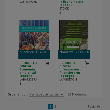
la Econometría
WILLIAMSON
(eBook)
4
STOCK
3
eBook Vst
$ 143.000
eBook Vst
$ 143.000
PRODUCTO
PRODUCTO
DIGITAL:
DIGITAL:
Economía
Información
ambiental
financiera en
(eBook)
los negoc...
LABANDEIRA
LAMBRETON
1
1
:
Ordenar por
27 Productos
1
2
Siguiente