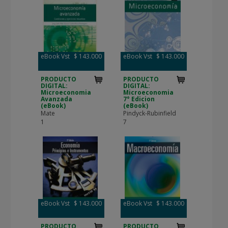
eBook Vst
$ 143.000
eBook Vst
$ 143.000
PRODUCTO
PRODUCTO
DIGITAL:
DIGITAL:
Microeconomia
Microeconomia
Avanzada
7° Edicion
(eBook)
(eBook)
Mate
Pindyck-Rubinfield
1
7
eBook Vst
$ 143.000
eBook Vst
$ 143.000
PRODUCTO
PRODUCTO