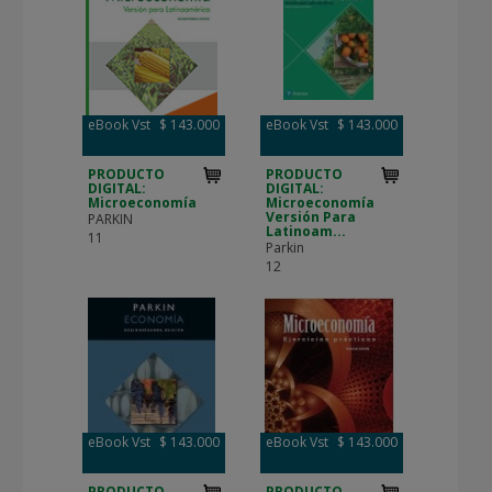
eBook Vst
$ 143.000
eBook Vst
$ 143.000
PRODUCTO
PRODUCTO
DIGITAL:
DIGITAL:
Microeconomía
Microeconomía
Versión Para
PARKIN
Latinoam...
11
Parkin
12
eBook Vst
$ 143.000
eBook Vst
$ 143.000
PRODUCTO
PRODUCTO