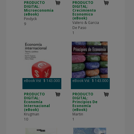
PRODUCTO
PRODUCTO
DIGITAL:
DIGITAL:
Microeconomia
Crecimiento
(eBook)
Economico
(eBook)
Pindyck
Valero & Garcia
9
De Paso
1
eBook Vst
$ 143.000
eBook Vst
$ 143.000
PRODUCTO
PRODUCTO
DIGITAL:
DIGITAL:
Economía
Principios De
Internacional
Economía
(eBook)
(eBook)
Krugman
Martin
10
1