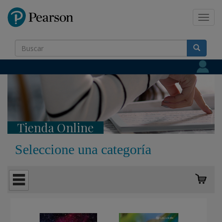
Pearson
Toggl
navig
Tienda Online
Seleccione una categoría