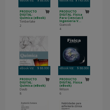
eBook Vst
$ 88.000
eBook Vst
$ 143.000
PRODUCTO
PRODUCTO
DIGITAL:
DIGITAL: Física
Química (eBook)
Para Ciencias E
Ingenieria V...
Timberlake
Giancoli
2
4
eBook Vst
$ 88.000
eBook Vst
$ 88.000
PRODUCTO
PRODUCTO
DIGITAL:
DIGITAL: Física
Química (eBook)
(eBook)
Daub
Wilson
8
6