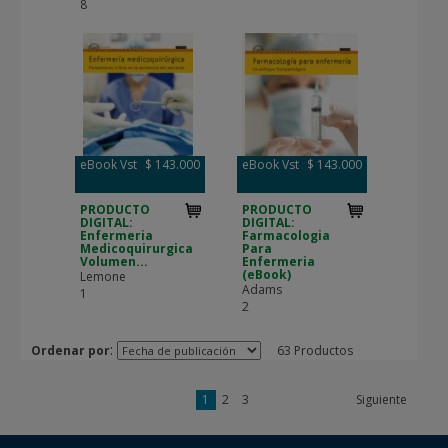
8
eBook Vst
$ 143.000
eBook Vst
$ 143.000
PRODUCTO
PRODUCTO
DIGITAL:
DIGITAL:
Enfermeria
Farmacologia
Medicoquirurgica
Para
Volumen...
Enfermeria
(eBook)
Lemone
Adams
1
2
:
Ordenar por
63 Productos
1
2
3
Siguiente