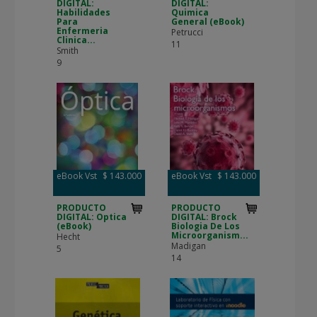
DIGITAL:
DIGITAL:
Habilidades
Quimica
Para
General (eBook)
Enfermeria
Petrucci
Clinica...
11
Smith
9
eBook Vst
$ 143.000
eBook Vst
$ 143.000
PRODUCTO
PRODUCTO
DIGITAL: Optica
DIGITAL: Brock
(eBook)
Biologia De Los
Microorganism...
Hecht
Madigan
5
14