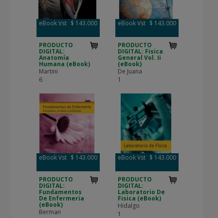
eBook Vst
$ 143.000
eBook Vst
$ 143.000
PRODUCTO
PRODUCTO
DIGITAL:
DIGITAL: Fisica
Anatomía
General Vol. Ii
Humana (eBook)
(eBook)
Martini
De Juana
6
1
eBook Vst
$ 143.000
eBook Vst
$ 143.000
PRODUCTO
PRODUCTO
DIGITAL:
DIGITAL:
Fundamentos
Laboratorio De
De Enfermeria
Fisica (eBook)
(eBook)
Hidalgo
Berman
1