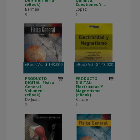
De Enfermería
Química.
(eBook)
Cuestiones Y ...
Berman
Lopez
9
1
eBook Vst
$ 143.000
eBook Vst
$ 143.000
PRODUCTO
PRODUCTO
DIGITAL: Física
DIGITAL:
General.
Electricidad Y
Volumen I
Magnetismo
(eBook)
(eBook)
De Juana
Salazar
2
1