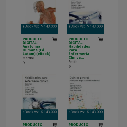
eBook Vst
$ 143.000
eBook Vst
$ 143.000
PRODUCTO
PRODUCTO
DIGITAL:
DIGITAL:
Anatomia
Habilidades
Humana (Ed
Para
Latam) (eBook)
Enfermeria
Clinica...
Martini
Smith
9
9
eBook Vst
$ 143.000
eBook Vst
$ 143.000
PRODUCTO
PRODUCTO