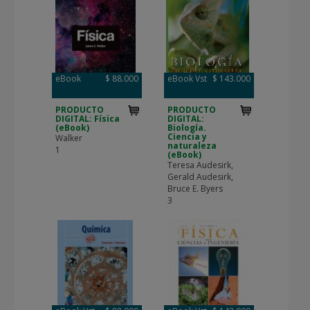
eBook
$ 88.000
eBook Vst
$ 143.000
PRODUCTO
PRODUCTO
DIGITAL: Física
DIGITAL:
(eBook)
Biología.
Ciencia y
Walker
naturaleza
1
(eBook)
Teresa Audesirk,
Gerald Audesirk,
Bruce E. Byers
3