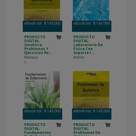
eBook Vst
$ 143.000
eBook Vst
$ 143.000
PRODUCTO
PRODUCTO
DIGITAL:
DIGITAL:
Genética.
Laboratorio De
Problemas Y
Física Con
Ejercicios Re...
Soporte I...
Mensua
Benito
1
eBook Vst
$ 143.000
eBook Vst
$ 143.000
PRODUCTO
PRODUCTO
DIGITAL:
DIGITAL:
Fundamentos
Problemas De