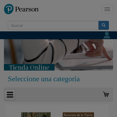
Pearson
Toggl
navig
Tienda Online
Seleccione una categoría