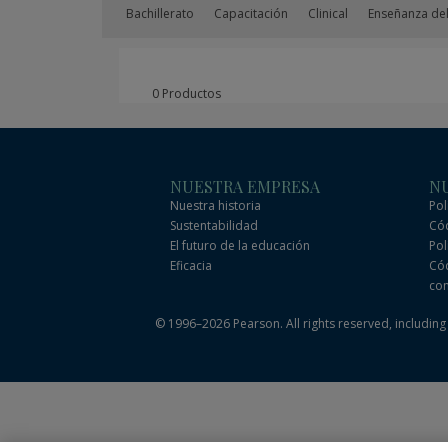
Bachillerato
Capacitación
Clinical
Enseñanza del
0 Productos
NUESTRA EMPRESA
NU
Nuestra historia
Pol
Sustentabilidad
Cód
El futuro de la educación
Pol
Eficacia
Cód
com
© 1996–2026 Pearson. All rights reserved, including t