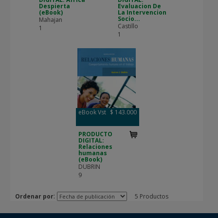
Despierta
Evaluacion De
(eBook)
La Intervencion
Socio...
Mahajan
Castillo
1
1
eBook Vst
$ 143.000
PRODUCTO
DIGITAL:
Relaciones
humanas
(eBook)
DUBRIN
9
:
Ordenar por
5 Productos