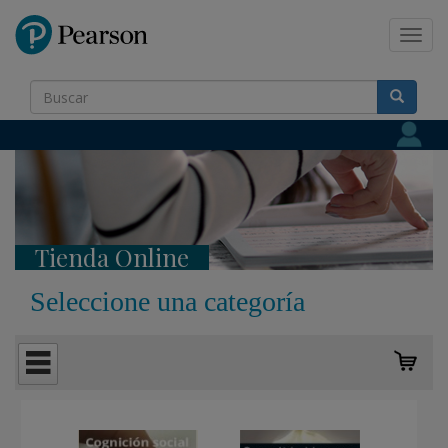
Pearson
Toggl
navig
Tienda Online
Seleccione una categoría