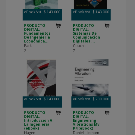
eBook Vst
$ 143.000
eBook Vst
$ 143.000
PRODUCTO
PRODUCTO
DIGITAL:
DIGITAL:
Fundamentos
Sistemas De
De Ingeniería
Comunicacion
Económica...
Digitales ...
Park
Couch Ii
2
7
eBook Vst
$ 143.000
eBook Vst
$ 230.000
PRODUCTO
PRODUCTO
DIGITAL:
DIGITAL:
Introducción A
Engineering
La Ingeniería
Vibrations Mv
(eBook)
P4 (eBook)
Hagen
Daniel J. Inmam