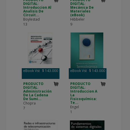
DIGITAL:
DIGITAL:
Introduccion Al
Mecánica De
Analisis De
Materiales
Circuit...
(eBook)
Boylestad
Hibbeler
13
9
eBook Vst
$ 143.000
eBook Vst
$ 143.000
PRODUCTO
PRODUCTO
DIGITAL:
DIGITAL:
Administración
Introduccion A
De La Cadena
La
De Sumi...
Fisicoquímica:
Te...
Chopra
Engel
7
1