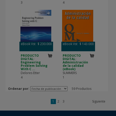
3
4
eBook Vst
$ 230.000
eBook Vst
$ 143.000
PRODUCTO
PRODUCTO
DIGITAL:
DIGITAL:
Engineering
Administración
Problem Solving
de la calidad
With C ...
(eBook)
Delores Etter
SUMMERS
4
1
:
Ordenar por
59 Productos
1
2
3
Siguiente