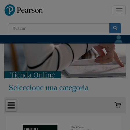
Pearson
Toggl
navig
Tienda Online
Seleccione una categoría