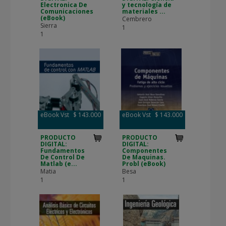
Electronica De
y tecnología de
Comunicaciones
materiales ...
(eBook)
Cembrero
Sierra
1
1
eBook Vst
$ 143.000
eBook Vst
$ 143.000
PRODUCTO
PRODUCTO
DIGITAL:
DIGITAL:
Fundamentos
Componentes
De Control De
De Maquinas.
Matlab (e...
Probl (eBook)
Matia
Besa
1
1