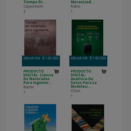
Tiempo Di...
Mecanizad...
Oppenheim
Rubio
3
1
eBook Vst
$ 143.000
eBook Vst
$ 143.000
PRODUCTO
PRODUCTO
DIGITAL: Ciencia
DIGITAL:
De Materiales
Analítica De
Para Ingenier...
Datos Para La
Modelaci...
Martin
Chion
1
1