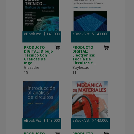
eBook Vst
$ 143.000
eBook Vst
$ 143.000
PRODUCTO
PRODUCTO
DIGITAL: Dibujo
DIGITAL:
Técnico Con
Electronica:
Graficas De
Teoría De
Inge...
Circuitos Y ...
Giesecke
Boylestad
15
11
eBook Vst
$ 143.000
eBook Vst
$ 143.000
PRODUCTO
PRODUCTO