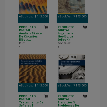
eBook Vst
$ 143.000
eBook Vst
$ 143.000
PRODUCTO
PRODUCTO
DIGITAL:
DIGITAL:
Analisis Básico
Ingenieria
De Circuitos
Geológica
Eléctr...
(eBook)
Ruiz
Gonzalez
1
1
eBook Vst
$ 143.000
eBook Vst
$ 143.000
PRODUCTO
PRODUCTO
DIGITAL:
DIGITAL:
Tratamiento De
Ejercicios Y
Señales En
Problemas De