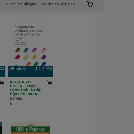
Educación Bilingüe
Ediciones Globales
000
eBook Vst
$ 143.000
PRODUCTO
DIGITAL: Prog
Orientada A Objs
C/Java Usando...
Barnes
6