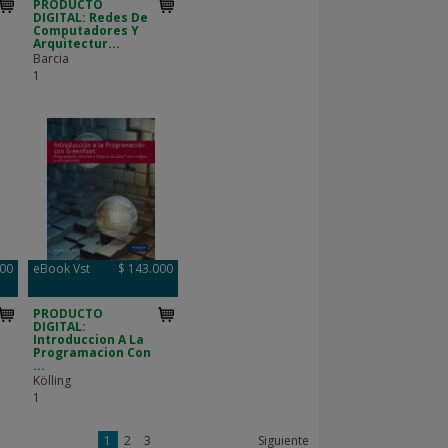
PRODUCTO
DIGITAL: Redes De
Computadores Y
Arquitectur...
Barcia
1
000
eBook Vst
$ 143.000
PRODUCTO
DIGITAL:
Introduccion A La
Programacion Con
...
Kölling
1
1
2
3
Siguiente