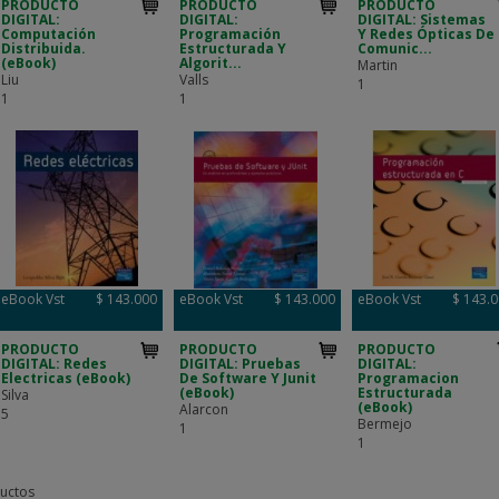
PRODUCTO
PRODUCTO
PRODUCTO
DIGITAL:
DIGITAL:
DIGITAL: Sistemas
Computación
Programación
Y Redes Ópticas De
Distribuida.
Estructurada Y
Comunic...
(eBook)
Algorit...
Martin
Liu
Valls
1
1
1
eBook Vst
$ 143.000
eBook Vst
$ 143.000
eBook Vst
$ 143.
PRODUCTO
PRODUCTO
PRODUCTO
DIGITAL: Redes
DIGITAL: Pruebas
DIGITAL:
Electricas (eBook)
De Software Y Junit
Programacion
(eBook)
Estructurada
Silva
(eBook)
Alarcon
5
Bermejo
1
1
uctos