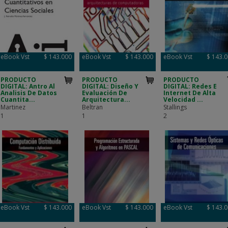
eBook Vst
$ 143.000
eBook Vst
$ 143.000
eBook Vst
$ 143.
PRODUCTO
PRODUCTO
PRODUCTO
DIGITAL: Antro Al
DIGITAL: Diseño Y
DIGITAL: Redes E
Analisis De Datos
Evaluación De
Internet De Alta
Cuantita...
Arquitectura...
Velocidad ...
Martinez
Beltran
Stallings
1
1
2
eBook Vst
$ 143.000
eBook Vst
$ 143.000
eBook Vst
$ 143.