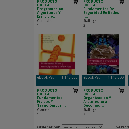
PRODUCTO
PRODUCTO
DIGITAL:
DIGITAL:
Programación
Fundamentos De
Algoritmos Y
Seguridad En Redes
Ejercicio...
(...
Camacho
Stallings
1
2
eBook Vst
$ 143.000
eBook Vst
$ 143.000
PRODUCTO
PRODUCTO
DIGITAL:
DIGITAL:
Fundamentos
Organizacion Y
Físicos Y
Arquitectura
Tecnológicos ...
Decompu...
Gomez
Stallings
1
7
:
Ordenar por
54 Prod