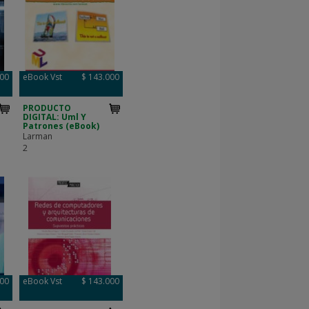
000
eBook Vst
$ 143.000
PRODUCTO
DIGITAL: Uml Y
Patrones (eBook)
Larman
2
000
eBook Vst
$ 143.000