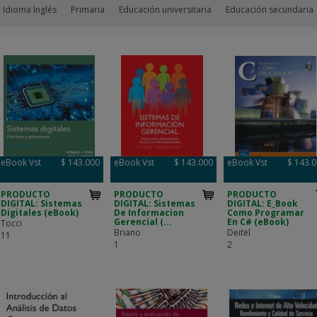
 Idioma Inglés
Primaria
Educación universitaria
Educación secundaria
eBook Vst
$ 143.000
eBook Vst
$ 143.000
eBook Vst
$ 143.
PRODUCTO
PRODUCTO
PRODUCTO
DIGITAL: Sistemas
DIGITAL: Sistemas
DIGITAL: E_Book
Digitales (eBook)
De Informacion
Como Programar
Gerencial (...
En C# (eBook)
Tocci
Briano
Deitel
11
1
2