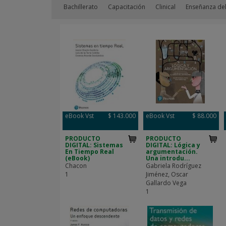
Bachillerato
Capacitación
Clinical
Enseñanza del
eBook Vst
$ 143.000
eBook Vst
$ 88.000
PRODUCTO
PRODUCTO
DIGITAL: Sistemas
DIGITAL: Lógica y
En Tiempo Real
argumentación.
(eBook)
Una introdu...
Chacon
Gabriela Rodríguez
1
Jiménez, Oscar
Gallardo Vega
1