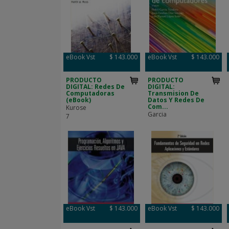
eBook Vst
$ 143.000
eBook Vst
$ 143.000
PRODUCTO
PRODUCTO
DIGITAL: Redes De
DIGITAL:
Computadoras
Transmision De
(eBook)
Datos Y Redes De
Com...
Kurose
Garcia
7
eBook Vst
$ 143.000
eBook Vst
$ 143.000